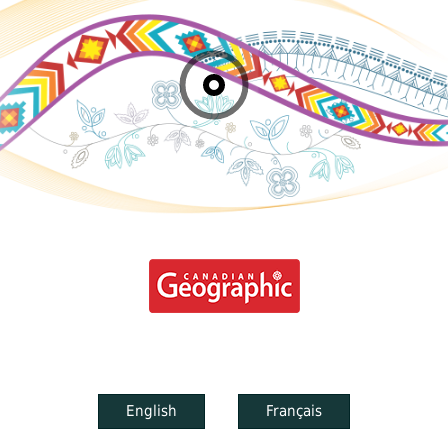
English
Français