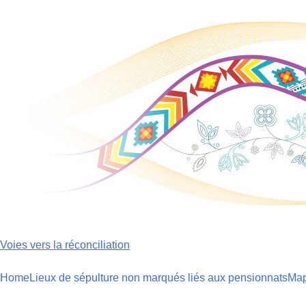
Skip
to
content
Voies vers la réconciliation
Home
Lieux de sépulture non marqués liés aux pensionnats
Ma