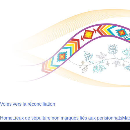
Skip
to
content
Voies vers la réconciliation
Home
Lieux de sépulture non marqués liés aux pensionnats
Ma