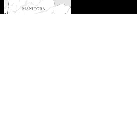
Ressources supplémentaires
Sélectionnez pour réinitialiser
la carte
Pensionnats non reconnus
par la CRRPI
Pensionnats reconnus par la
Convention de règlement