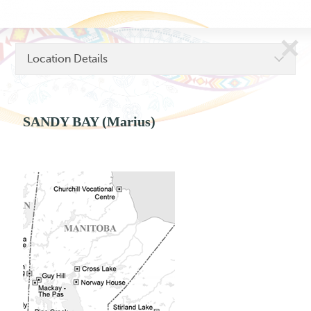
Skip
to
content
Location Details
SANDY BAY (Marius)
Voies vers la réconciliation
Primary Menu