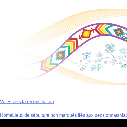
Skip
to
content
Voies vers la réconciliation
Home
Lieux de sépulture non marqués liés aux pensionnats
Ma