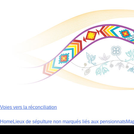
Skip
to
content
Voies vers la réconciliation
Home
Lieux de sépulture non marqués liés aux pensionnats
Ma