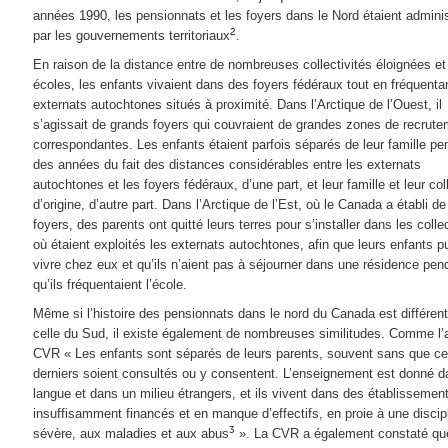
années 1990, les pensionnats et les foyers dans le Nord étaient admini
2
par les gouvernements territoriaux
.
En raison de la distance entre de nombreuses collectivités éloignées et
écoles, les enfants vivaient dans des foyers fédéraux tout en fréquenta
externats autochtones situés à proximité. Dans l’Arctique de l’Ouest, il
s’agissait de grands foyers qui couvraient de grandes zones de recrut
correspondantes. Les enfants étaient parfois séparés de leur famille pe
des années du fait des distances considérables entre les externats
autochtones et les foyers fédéraux, d’une part, et leur famille et leur coll
d’origine, d’autre part. Dans l’Arctique de l’Est, où le Canada a établi de
foyers, des parents ont quitté leurs terres pour s’installer dans les colle
où étaient exploités les externats autochtones, afin que leurs enfants p
vivre chez eux et qu’ils n’aient pas à séjourner dans une résidence pen
qu’ils fréquentaient l’école.
Même si l’histoire des pensionnats dans le nord du Canada est différen
celle du Sud, il existe également de nombreuses similitudes. Comme l’a
CVR « Les enfants sont séparés de leurs parents, souvent sans que c
derniers soient consultés ou y consentent. L’enseignement est donné 
langue et dans un milieu étrangers, et ils vivent dans des établissemen
insuffisamment financés et en manque d’effectifs, en proie à une discip
3
sévère, aux maladies et aux abus
». La CVR a également constaté qu