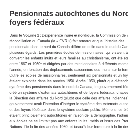
Pensionnats autochtones du Nord
foyers fédéraux
Dans le
Volume 2 : L’expérience inuite et nordique
, la Commission de v
réconciliation du Canada (la « CVR ») fait remarquer que l’histoire des
pensionnats dans le nord du Canada diffère de celle dans le sud du Ca
plusieurs égards. Les premières écoles de missionnaires, qui visaient à
convertir les enfants inuits et leurs familles au christianisme, ont été ét
1
entre 1867 et 1960
et dirigées par des missionnaires à différents mom
l’année, en fonction des déplacements saisonniers des Inuits sur le terri
Outre les écoles de missionnaires, seulement six pensionnats et un foy
étaient exploités dans les années 1950. Après 1950, plutôt que d’étendr
système des pensionnats dans le nord du Canada, le gouvernement féd
créé un système d’externats autochtones et de foyers fédéraux, chape
la Direction des affaires du Nord (plutôt que celle des affaires indiennes
gouvernement avait l’intention d’intégrer le système des externats aut
et des foyers fédéraux dans le système scolaire public. Même si les él
étaient principalement autochtones en raison de la démographie, l’admi
aux écoles ne se limitait pas aux enfants inuits, métis et issus des Pr
Nations. De la fin des années 1960, et jusqu’à leur fermeture à la fin de