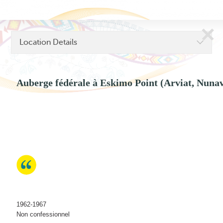
Skip
to
content
Location Details
Auberge fédérale à Eskimo Point (Arviat, Nuna
Voies vers la réconciliation
Primary Menu
1962-1967
Non confessionnel