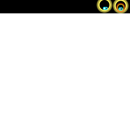
Sélectionnez pour réinitialiser
la carte
Pensionnats non reconnus
par la CRRPI
Pensionnats reconnus par la
Convention de règlement