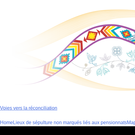
Skip
to
content
Voies vers la réconciliation
Home
Lieux de sépulture non marqués liés aux pensionnats
Ma