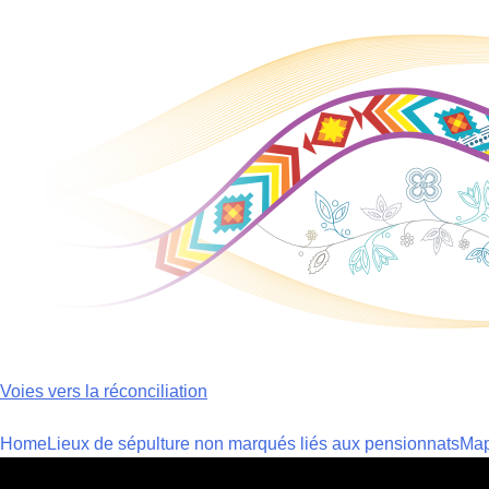
Skip
to
content
Voies vers la réconciliation
Home
Lieux de sépulture non marqués liés aux pensionnats
Ma