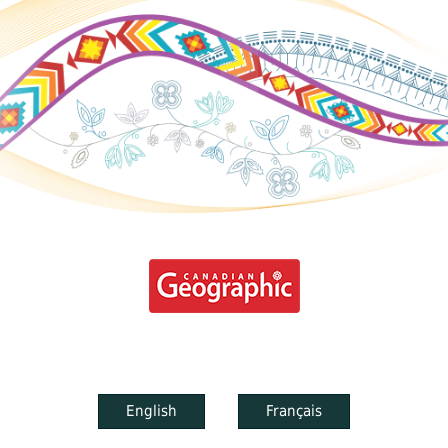
English
Français